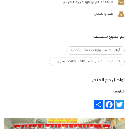
yeyamayyangol@gmail.com
نقد وائتمان
مواضيع متعلقة
أزياء – اكسسوارات / حقائب / أحذية
الكتب/الألعاب/القرطاسية/الهدايا/الاكسسوارات
تواصل مع المتجر
شاركها
Share
Facebook
Twitter