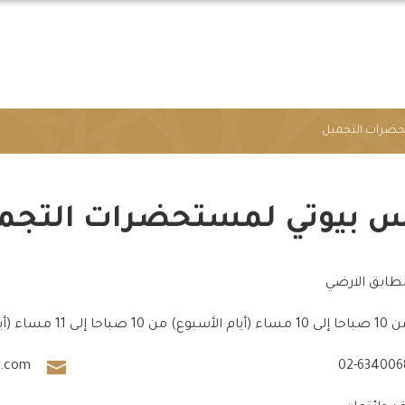
ضرات التجميل
 بيوتي لمستحضرات التجم
لطابق الارضي
ء (أيام الأسبوع) من 10 صباحا إلى 11 مساء (أيام عطلة نهاية الأسبوع)
l.com
02-634006