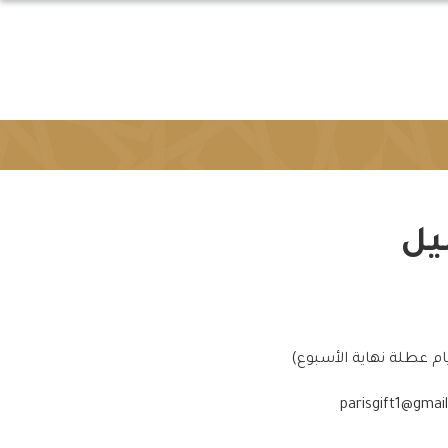
يل
parisgift1@gmai