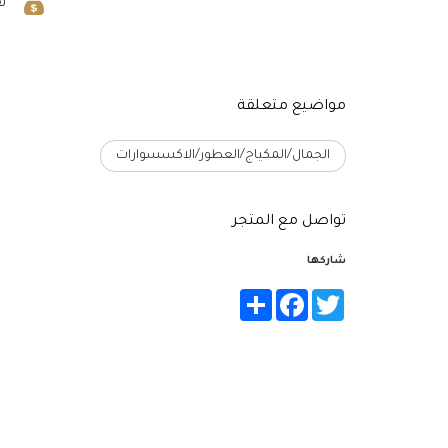
ن
مواضيع متعلقة
الجمال/المكياج/العطور/الاكسسوارات
تواصل مع المتجر
شاركها
Share
Facebook
Twitter